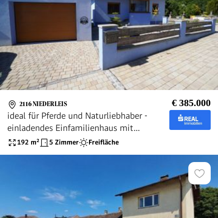
€ 385.000
2116 NIEDERLEIS
ideal für Pferde und Naturliebhaber -
einladendes Einfamilienhaus mit
Reitplatz und Pferdestall
192
m²
5 Zimmer
Freifläche