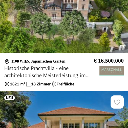
€ 16.500.000
1190 WIEN
,
Japanischen Garten
Historische Prachtvilla - eine
architektonische Meisterleistung im
Herzen des 19. Bezirks
1821
m²
18 Zimmer
Freifläche