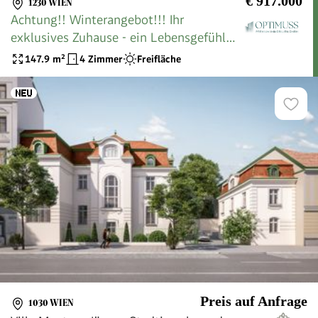
€ 917.000
1230 WIEN
Achtung!! Winterangebot!!! Ihr
exklusives Zuhause - ein Lebensgefühl
von Eleganz, Komfort und Freiheit!
147.9
m²
4 Zimmer
Freifläche
Preis auf Anfrage
1030 WIEN