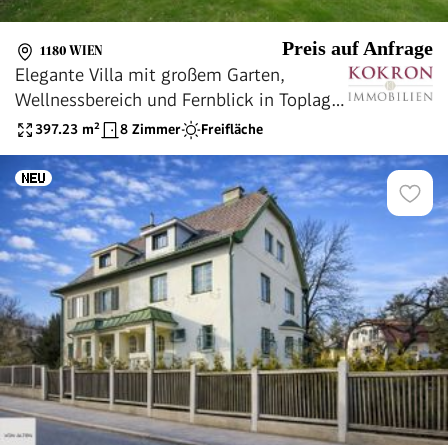
Preis auf Anfrage
1180 WIEN
Elegante Villa mit großem Garten,
Wellnessbereich und Fernblick in Toplage
von Währing
397.23
m²
8 Zimmer
Freifläche