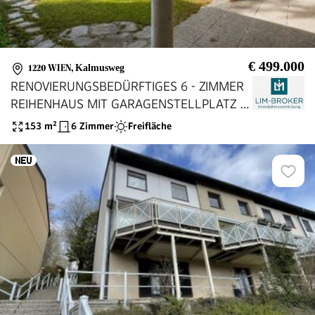
€ 499.000
1220 WIEN
,
Kalmusweg
RENOVIERUNGSBEDÜRFTIGES 6 - ZIMMER
REIHENHAUS MIT GARAGENSTELLPLATZ /
NÄHE GEWERBEPARK STADLAU
153
m²
6 Zimmer
Freifläche