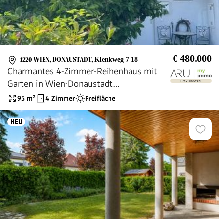
€ 480.000
1220 WIEN, DONAUSTADT
,
Klenkweg 7 18
Charmantes 4-Zimmer-Reihenhaus mit
Garten in Wien-Donaustadt
(Provisionsfrei)
95
m²
4 Zimmer
Freifläche