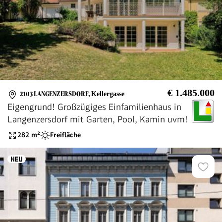
€ 1.485.000
2103 LANGENZERSDORF
,
Kellergasse
Eigengrund! Großzügiges Einfamilienhaus in
Langenzersdorf mit Garten, Pool, Kamin uvm!
282
m²
Freifläche