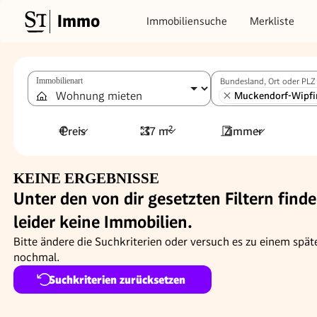
Immo
Immobiliensuche
Merkliste
Immobilienart
Bundesland, Ort oder PLZ
Muckendorf-Wipfi
Preis
37 m²
Zimmer
KEINE ERGEBNISSE
Unter den von dir gesetzten Filtern finde
leider keine Immobilien.
Bitte ändere die Suchkriterien oder versuch es zu einem spät
nochmal.
Suchkriterien zurücksetzen