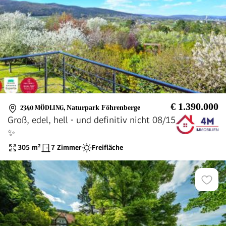
€ 1.390.000
2340 MÖDLING
,
Naturpark Föhrenberge
Groß, edel, hell - und definitiv nicht 08/15
✨
305
m²
7 Zimmer
Freifläche