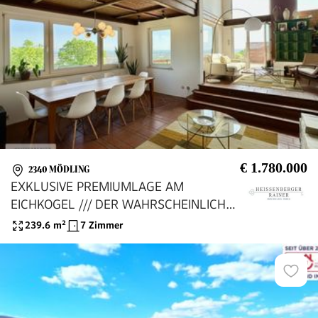
€ 1.780.000
2340 MÖDLING
EXKLUSIVE PREMIUMLAGE AM
EICHKOGEL /// DER WAHRSCHEINLICH
SCHÖNSTE BLICK IM SÜDEN VON WIEN
239.6
m²
7 Zimmer