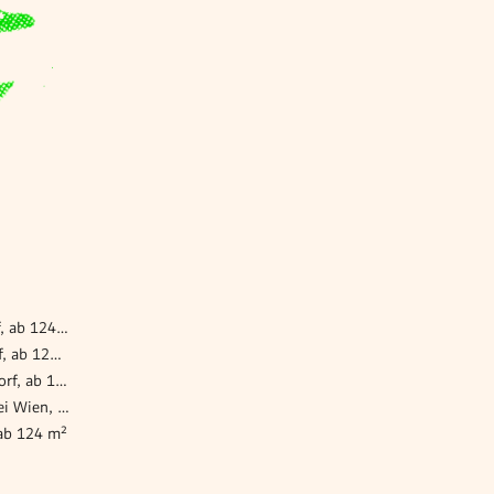
Gewerbeimmobilie mieten Münchendorf, ab 124 m²
Gewerbeimmobilie mieten Guntramsdorf, ab 124 m²
Gewerbeimmobilie mieten Wiener Neudorf, ab 124 m²
Gewerbeimmobilie mieten Breitenfurt bei Wien, ab 124 m²
 ab 124 m²