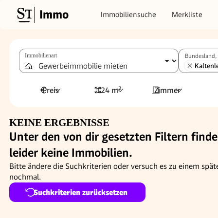
Immo
Immobiliensuche
Merkliste
Immobilienart
Bundesland, 
Kaltenl
Preis
124 m²
Zimmer
KEINE ERGEBNISSE
Unter den von dir gesetzten Filtern finde
leider keine Immobilien.
Bitte ändere die Suchkriterien oder versuch es zu einem spät
nochmal.
Suchkriterien zurücksetzen