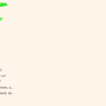
m²
2 m²
²
Sonstige Immobilien Sankt Andrä am Zicksee, ab 522 m²
Sonstige Immobilien Wallern im Burgenland, ab 522 m²