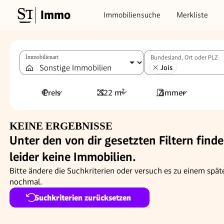
Immo
Immobiliensuche
Merkliste
Immobilienart
Bundesland, Ort oder PLZ
Jois
Preis
522 m²
Zimmer
KEINE ERGEBNISSE
Unter den von dir gesetzten Filtern finde
leider keine Immobilien.
Bitte ändere die Suchkriterien oder versuch es zu einem spät
nochmal.
Suchkriterien zurücksetzen