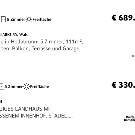
€ 689
8 Zimmer
Freifläche
LLABRUNN
,
Wald
ge in Hollabrunn: 5 Zimmer, 111m²,
rten, Balkon, Terrasse und Garage
€ 330
5 Zimmer
Freifläche
CH
GIGES LANDHAUS MIT
SSENEM INNENHOF, STADEL,
TT UND NEBENGEBÄUDEN SAMT
ER IN PARADIESISCHER