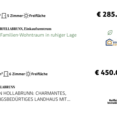
€ 285
²
5 Zimmer
Freifläche
ERFELLABRUNN
,
Einkaufszentrum
Familien-Wohntraum in ruhiger Lage
€ 450.
²
6 Zimmer
Freifläche
LLABRUNN
IN HOLLABRUNN: CHARMANTES,
NGSBEDÜRTIGES LANDHAUS MIT
RESERVE IN SEHR GUTER WOHNLAGE
RLICHEM GARTEN SAMT