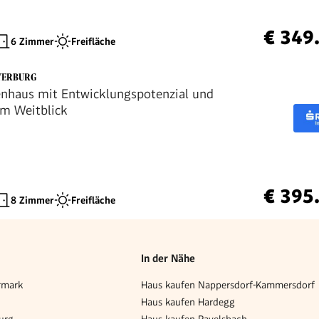
BESTAND
€ 349
6 Zimmer
Freifläche
YERBURG
enhaus mit Entwicklungspotenzial und
em Weitblick
€ 395
8 Zimmer
Freifläche
In der Nähe
rmark
Haus kaufen Nappersdorf-Kammersdorf
Haus kaufen Hardegg