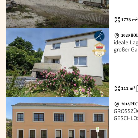
1776
m²
2020 HO
ideale La
großer Ga
111
m²
2014 PU
GROSSZÜ
GESCHLO
WERKSTA
WEINKELL