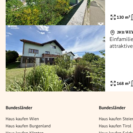
ALTBAUM
130
m²
2031 WE
Einfamili
attraktiv
168
m²
Bundesländer
Bundesländer
Haus kaufen Wien
Haus kaufen Steie
Haus kaufen Burgenland
Haus kaufen Tirol