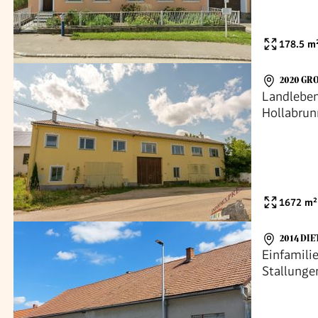
GRÜNRUH
178.5
m
2020 GRO
Landleben
Hollabrun
1672
m²
2014 DI
Einfamili
Stallunge
Dietersdo