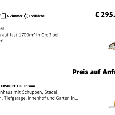
ELAGE
€ 295
²
6 Zimmer
Freifläche
SS
 auf fast 1700m² in Groß bei
n!
Preis auf Anf
ETERSDORF
,
Hollabrunn
enhaus mit Schuppen, Stadel,
n, Tiefgarage, Innenhof und Garten in
rf, ca. 4,5 km von Hollabrunn entfernt!