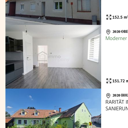
152.5
m
2020 OB
Moderner 
151.72
m
2020 HO
RARITÄT 
SANIERU
BAULAND
MIT HER