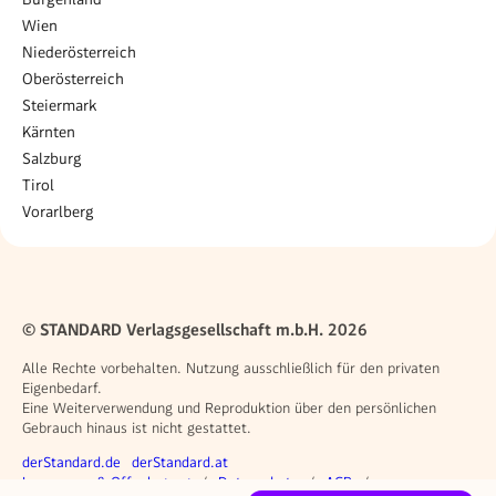
Wien
Niederösterreich
Oberösterreich
Steiermark
Kärnten
Salzburg
Tirol
Vorarlberg
© STANDARD Verlagsgesellschaft m.b.H. 2026
Alle Rechte vorbehalten. Nutzung ausschließlich für den privaten
Eigenbedarf.
Eine Weiterverwendung und Reproduktion über den persönlichen
Gebrauch hinaus ist nicht gestattet.
Weitere Angebote
derStandard.de
derStandard.at
Rechtliches
Impressum & Offenlegung
Datenschutz
AGB