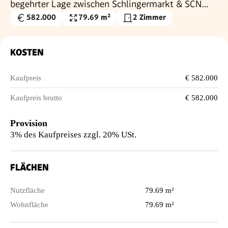
begehrter Lage zwischen Schlingermarkt & SCN
mit traumhaftem Parkblick
582.000
79.69 m²
2 Zimmer
Kaufpreis
Nutzfläche
€
KOSTEN
Kaufpreis
€ 582.000
Kaufpreis brutto
€ 582.000
Provision
3% des Kaufpreises zzgl. 20% USt.
FLÄCHEN
Nutzfläche
79.69 m²
Wohnfläche
79.69 m²