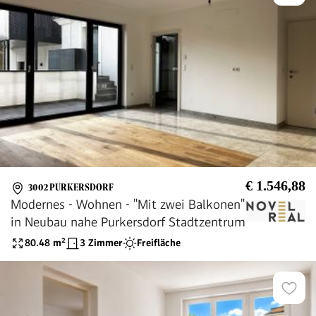
€ 1.546,88
3002 PURKERSDORF
Modernes - Wohnen - "Mit zwei Balkonen"
in Neubau nahe Purkersdorf Stadtzentrum
80.48
m²
3 Zimmer
Freifläche