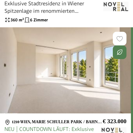
Exklusive Stadtresidenz in Wiener
Spitzenlage im renommierten
Hotelambiente
360
m²
6 Zimmer
€ 323.000
1210 WIEN
,
MARIE SCHULLER PARK / BAHNHOF FLORIDSDORF
NEU | COUNTDOWN LÄUFT: Exklusive