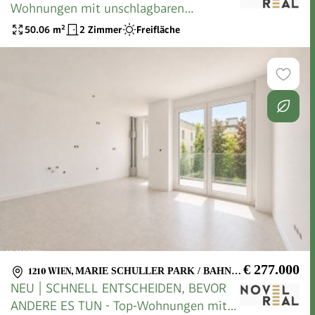
Wohnungen mit unschlagbaren
Preisvorteilen | Premiumlage zwischen
50.06
m²
2 Zimmer
Freifläche
Schlingermarkt & SCN
€ 277.000
1210 WIEN
,
MARIE SCHULLER PARK / BAHNHOF FLORIDSDORF
NEU | SCHNELL ENTSCHEIDEN, BEVOR
ANDERE ES TUN - Top‑Wohnungen mit