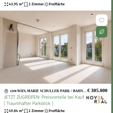
Top Preisvorteilen
43.95
m²
2 Zimmer
Freifläche
€ 305.000
1210 WIEN
,
MARIE SCHULLER PARK / BAHNHOF FLORIDSDORF
JETZT ZUGREIFEN: Preisvorteile bei Kauf
| Traumhafter Parkblick |
49.84
m²
2 Zimmer
Freifläche