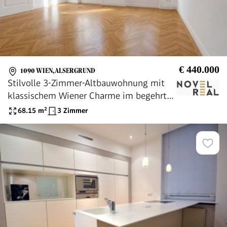
€ 440.000
1090 WIEN,ALSERGRUND
Stilvolle 3-Zimmer-Altbauwohnung mit
klassischem Wiener Charme im begehrten
9. Bezirk
68.15
m²
3 Zimmer