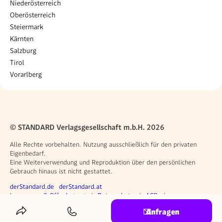
Niederösterreich
Oberösterreich
Steiermark
Kärnten
Salzburg
Tirol
Vorarlberg
© STANDARD Verlagsgesellschaft m.b.H. 2026
Alle Rechte vorbehalten. Nutzung ausschließlich für den privaten
Eigenbedarf.
Eine Weiterverwendung und Reproduktion über den persönlichen
Gebrauch hinaus ist nicht gestattet.
Weitere Angebote
derStandard.de
derStandard.at
Rechtliches
Impressum & Offenlegung
Datenschutz
AGB
Privacy Manager
Anfragen