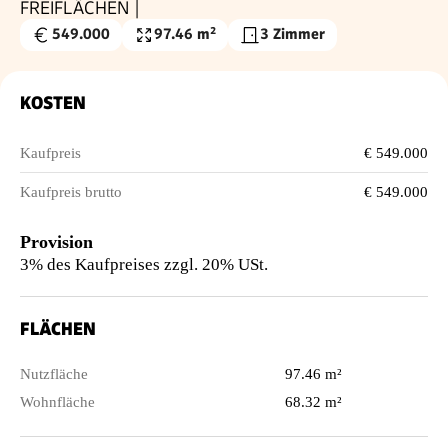
FREIFLÄCHEN |
549.000
97.46 m²
3 Zimmer
Kaufpreis
Nutzfläche
€
KOSTEN
Kaufpreis
€ 549.000
Kaufpreis brutto
€ 549.000
Provision
3% des Kaufpreises zzgl. 20% USt.
FLÄCHEN
Nutzfläche
97.46 m²
Wohnfläche
68.32 m²