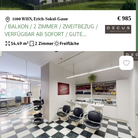
€ 985
1100 WIEN
,
Erich-Sokol-Gasse
/ BALKON / 2 ZIMMER / ZWEITBEZUG /
VERFÜGBAR AB SOFORT / GUTE
AUFTEILUNG
54.49
m²
2 Zimmer
Freifläche