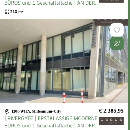
BÜROS und 1 Geschäftsfläche | AN DER
U-BAHN
210
m²
€ 2.385,95
1200 WIEN
,
Millennium-City
| RIVERGATE | ERSTKLASSIGE MODERNE
BÜROS und 1 Geschäftsfläche | AN DER