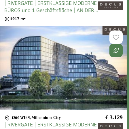
| RIVERGATE | ERSTKLASSIGE MODERNE
BÜROS und 1 Geschäftsfläche | AN DER
U-BAHN
1917
m²
€ 3.129
1200 WIEN
,
Millennium-City
| RIVERGATE | ERSTKLASSIGE MODERNE