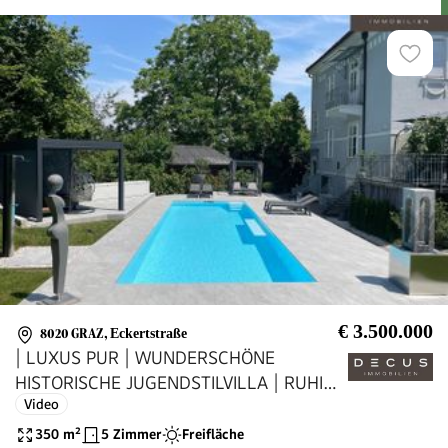
€ 3.500.000
8020 GRAZ
,
Eckertstraße
| LUXUS PUR | WUNDERSCHÖNE
HISTORISCHE JUGENDSTILVILLA | RUHIGE
Video
WOHNGEGEND IM GRÜNEN |
350
m²
5 Zimmer
Freifläche