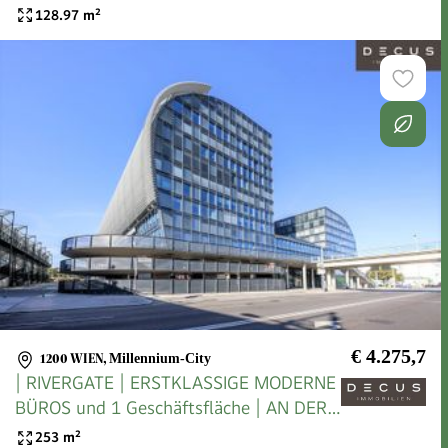
U-BAHN
128.97
m²
€ 4.275,7
1200 WIEN
,
Millennium-City
| RIVERGATE | ERSTKLASSIGE MODERNE
BÜROS und 1 Geschäftsfläche | AN DER
U-BAHN
253
m²