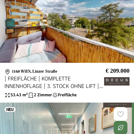
€ 209.000
1140 WIEN
,
Linzer Straße
| FREIFLÄCHE | KOMPLETTE
INNENHOFLAGE | 3. STOCK OHNE LIFT |
BJ 1964
53.43
m²
2 Zimmer
Freifläche