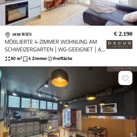
€ 2.190
1030 WIEN
MÖBLIERTE 4-ZIMMER WOHNUNG AM
SCHWEIZERGARTEN | WG-GEEIGNET | AB
SOFORT
80
m²
4 Zimmer
Freifläche