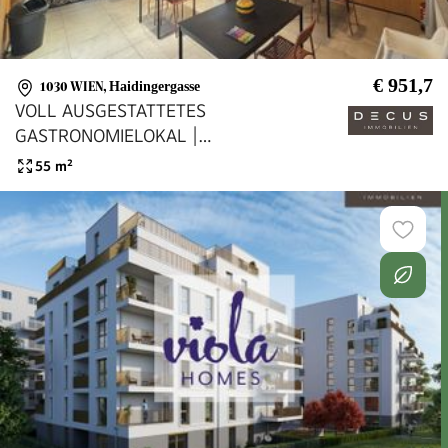
€ 951,7
1030 WIEN
,
Haidingergasse
VOLL AUSGESTATTETES
GASTRONOMIELOKAL |
BETRIEBSANLAGENGENEHMIGUNG |
55
m²
KARDINAL-NAGEL-PLATZ | AB SOFORT