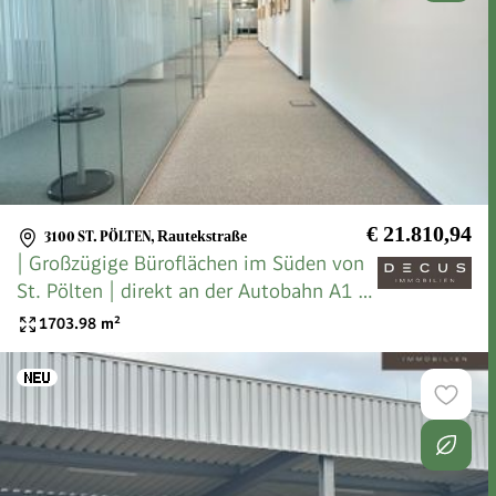
€ 21.810,94
3100 ST. PÖLTEN
,
Rautekstraße
| Großzügige Büroflächen im Süden von
St. Pölten | direkt an der Autobahn A1 |
Lagerhalle | Flugdach | Freifläche |
1703.98
m²
Stellplätze