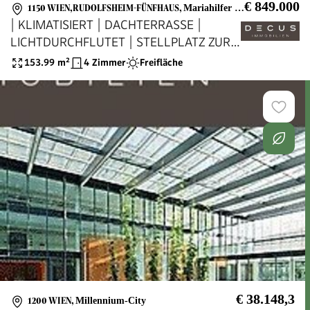
€ 849.000
1150 WIEN,RUDOLFSHEIM-FÜNFHAUS
,
Mariahilfer Straße
| KLIMATISIERT | DACHTERRASSE |
LICHTDURCHFLUTET | STELLPLATZ ZUR
MIETE MÖGLICH
153.99
m²
4 Zimmer
Freifläche
€ 38.148,3
1200 WIEN
,
Millennium-City