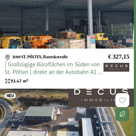
€ 327,15
3100 ST. PÖLTEN
,
Rautekstraße
| Großzügige Büroflächen im Süden von
St. Pölten | direkt an der Autobahn A1 |
Lagerhalle | Flugdach | Freifläche |
93.47
m²
Stellplätze