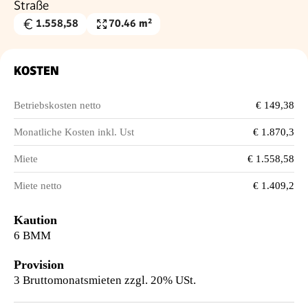
Straße
1.558,58
70.46 m²
Gesamtmiete
Nutzfläche
€
KOSTEN
Betriebskosten netto
€ 149,38
Monatliche Kosten inkl. Ust
€ 1.870,3
Miete
€ 1.558,58
Miete netto
€ 1.409,2
Kaution
6 BMM
Provision
3 Bruttomonatsmieten zzgl. 20% USt.