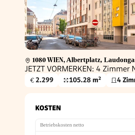
1080 WIEN
,
Albertplatz, Laudongas
JETZT VORMERKEN: 4 Zimmer Ne
2.299
105.28 m²
4 Zim
Gesamtmiete
Nutzfläche
€
KOSTEN
Betriebskosten netto