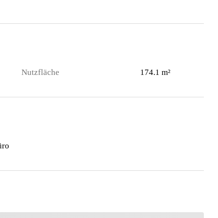
Nutzfläche
174.1 m²
üro