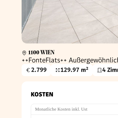
1100 WIEN
++FonteFlats++ Außergewöhnlic
2.799
129.97 m²
4 Zim
Gesamtmiete
Wohnfläche
€
KOSTEN
Monatliche Kosten inkl. Ust