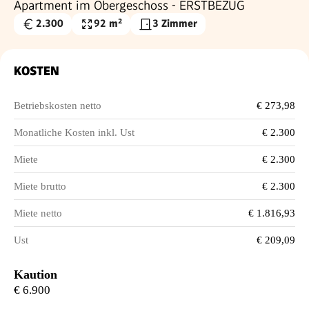
Apartment im Obergeschoss - ERSTBEZUG
2.300
92 m²
3 Zimmer
Gesamtmiete
Wohnfläche
€
KOSTEN
Betriebskosten netto
€ 273,98
Monatliche Kosten inkl. Ust
€ 2.300
Miete
€ 2.300
Miete brutto
€ 2.300
Miete netto
€ 1.816,93
Ust
€ 209,09
Kaution
€ 6.900