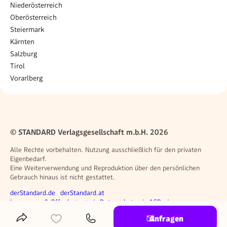
Niederösterreich
Oberösterreich
Steiermark
Kärnten
Salzburg
Tirol
Vorarlberg
© STANDARD Verlagsgesellschaft m.b.H. 2026
Alle Rechte vorbehalten. Nutzung ausschließlich für den privaten
Eigenbedarf.
Eine Weiterverwendung und Reproduktion über den persönlichen
Gebrauch hinaus ist nicht gestattet.
Weitere Angebote
derStandard.de
derStandard.at
Rechtliches
Impressum & Offenlegung
Datenschutz
AGB
Privacy Manager
Anfragen