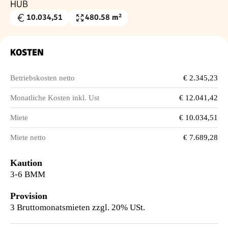
HUB
10.034,51
480.58 m²
Gesamtmiete
Nutzfläche
€
KOSTEN
Betriebskosten netto
€ 2.345,23
Monatliche Kosten inkl. Ust
€ 12.041,42
Miete
€ 10.034,51
Miete netto
€ 7.689,28
Kaution
3-6 BMM
Provision
3 Bruttomonatsmieten zzgl. 20% USt.