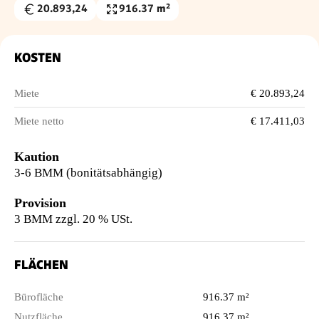
20.893,24
916.37 m²
Gesamtmiete
Nutzfläche
€
KOSTEN
Miete
€ 20.893,24
Miete netto
€ 17.411,03
Kaution
3-6 BMM (bonitätsabhängig)
Provision
3 BMM zzgl. 20 % USt.
FLÄCHEN
Bürofläche
916.37 m²
Nutzfläche
916.37 m²