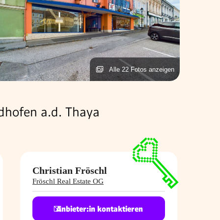
Alle 22 Fotos anzeigen
idhofen a.d. Thaya
Christian Fröschl
Fröschl Real Estate OG
Anbieter:in kontaktieren