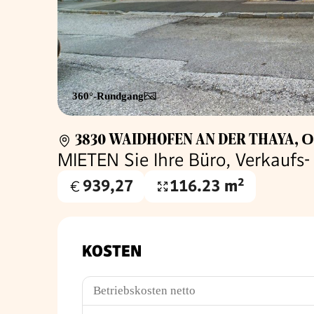
360°-Rundgang
3830 WAIDHOFEN AN DER THAYA
,
O
MIETEN Sie Ihre Büro, Verkaufs
939,27
116.23 m²
Gesamtmiete
Nutzfläche
€
KOSTEN
Betriebskosten netto