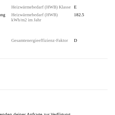
Heizwärmebedarf (HWB) Klasse
E
ung
Heizwärmebedarf (HWB)
182.5
kWh/m2 im Jahr
Gesamtenergieeffizienz-Faktor
D
enden deiner Anfrage zur Verfügung.