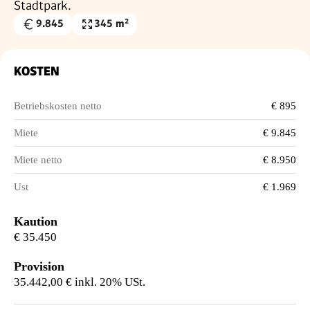
Stadtpark.
9.845
345 m²
Gesamtmiete
Nutzfläche
€
KOSTEN
Betriebskosten netto
€ 895
Miete
€ 9.845
Miete netto
€ 8.950
Ust
€ 1.969
Kaution
€ 35.450
Provision
35.442,00 € inkl. 20% USt.