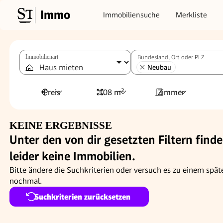
Immo
Immobiliensuche
Merkliste
Immobilienart
Bundesland, Ort oder PLZ
Neubau
Preis
108 m²
Zimmer
KEINE ERGEBNISSE
Unter den von dir gesetzten Filtern finde
leider keine Immobilien.
Bitte ändere die Suchkriterien oder versuch es zu einem spät
nochmal.
Suchkriterien zurücksetzen