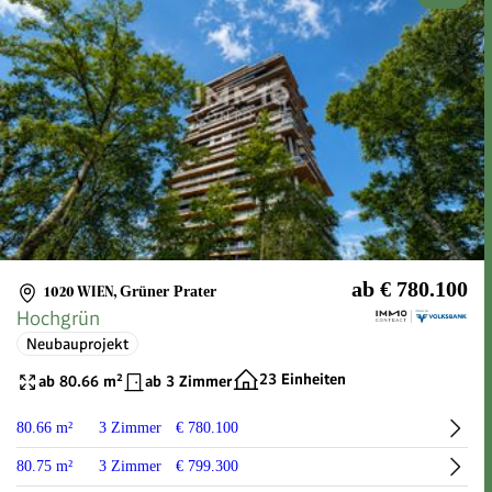
ab € 780.100
1020 WIEN
,
Grüner Prater
Hochgrün
Neubauprojekt
23 Einheiten
ab 80.66 m²
ab 3 Zimmer
80.66 m²
3 Zimmer
€ 780.100
80.75 m²
3 Zimmer
€ 799.300