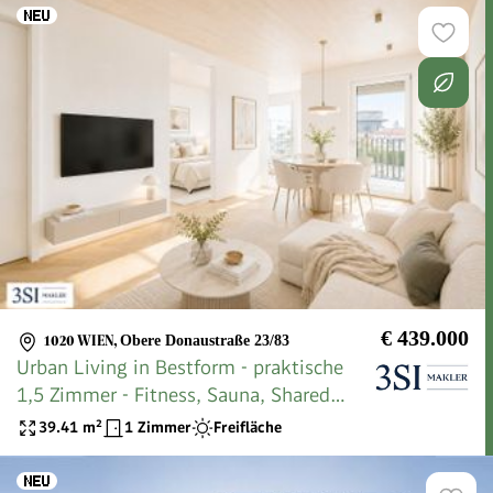
€ 439.000
1020 WIEN
,
Obere Donaustraße 23/83
Urban Living in Bestform - praktische
1,5 Zimmer - Fitness, Sauna, Shared
Office im LeopoldQuartier genießen
39.41
m²
1 Zimmer
Freifläche