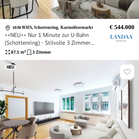
€ 544.000
1020 WIEN
,
Schottenring, Karmelitermarkt
++NEU++ Nur 1 Minute zur U-Bahn
(Schottenring) - Stilvolle 3 Zimmer
Wohnung im begehrten
87.5
m²
3 Zimmer
Karmelitenviertel!!! TOP LAGE!