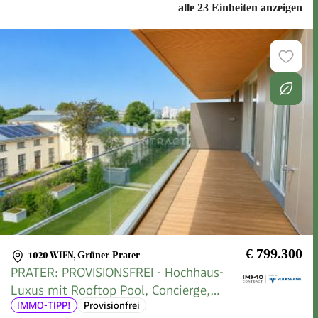
alle 23 Einheiten anzeigen
€ 799.300
1020 WIEN
,
Grüner Prater
PRATER: PROVISIONSFREI - Hochhaus-
Luxus mit Rooftop Pool, Concierge,
IMMO-TIPP!
Provisionfrei
Gym, Sauna