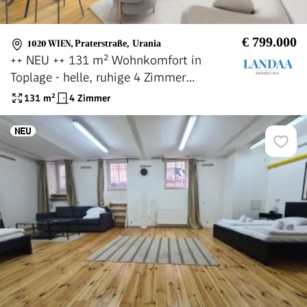
€ 799.000
1020 WIEN
,
Praterstraße, Urania
++ NEU ++ 131 m² Wohnkomfort in
Toplage - helle, ruhige 4 Zimmer
Wohnung mit moderner Ausstattung!
131
m²
4 Zimmer
Direkt bei Nestroyplatz