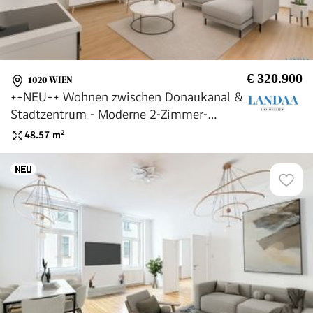
€ 320.900
1020 WIEN
++NEU++ Wohnen zwischen Donaukanal &
Stadtzentrum - Moderne 2-Zimmer-
Wohnung in Top Lage!
48.57
m²
Urania/Nestroyplatz