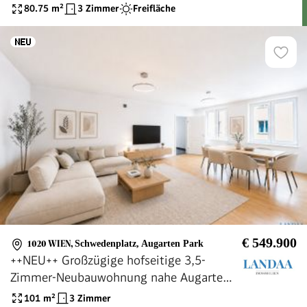
80.75
m²
3 Zimmer
Freifläche
€ 549.900
1020 WIEN
,
Schwedenplatz, Augarten Park
++NEU++ Großzügige hofseitige 3,5-
Zimmer-Neubauwohnung nahe Augarten
& Innenstadt! Direkt bei U-Bahnstation
101
m²
3 Zimmer