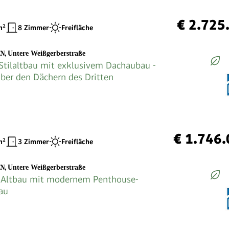
€ 2.725
²
8 Zimmer
Freifläche
EN
,
Untere Weißgerberstraße
 Stilaltbau mit exklusivem Dachaubau -
er den Dächern des Dritten
€ 1.746
²
3 Zimmer
Freifläche
EN
,
Untere Weißgerberstraße
 Altbau mit modernem Penthouse-
au