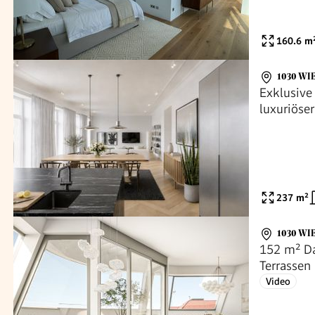
160.6
m
1030 WI
Exklusive
luxuriös
237
m²
1030 WI
152 m² Da
Terrassen 
Zimmer
Video