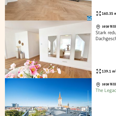
160.35
m
1030 WI
Stark red
Dachgesch
Traumhaft
U-Bahn um
Anbindun
139.1
m
1030 WI
The Legac