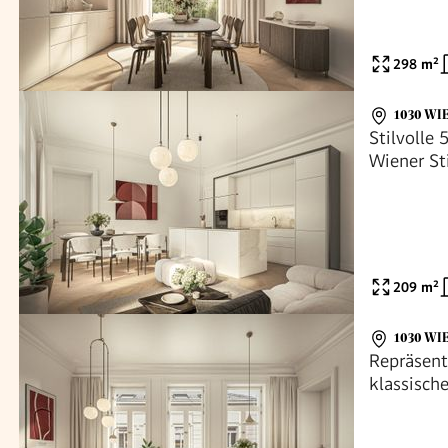
298
m²
1030 WI
Stilvolle
Wiener St
Residence
209
m²
1030 WI
Repräsen
klassisch
Parkside 