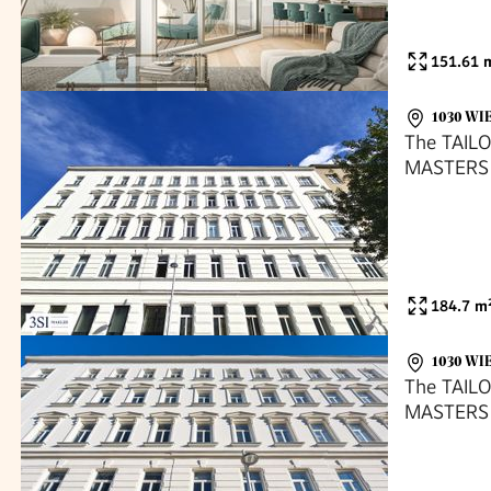
151.61
m
1030 WI
The TAILO
MASTERS
184.7
m
1030 WI
The TAILO
MASTERS