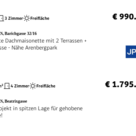
€ 990
3 Zimmer
Freifläche
EN
,
Barichgasse 32/16
e Dachmaisonette mit 2 Terrassen +
sse - Nähe Arenbergpark
€ 1.795
²
4 Zimmer
Freifläche
EN
,
Beatrixgasse
jekt in spitzen Lage für gehobene
e!