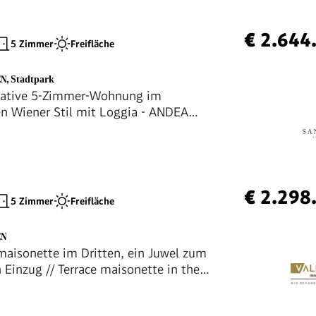
€ 2.644
5 Zimmer
Freifläche
EN
,
Stadtpark
tative 5-Zimmer-Wohnung im
en Wiener Stil mit Loggia - ANDEA
Residences
€ 2.298
5 Zimmer
Freifläche
EN
maisonette im Dritten, ein Juwel zum
 Einzug // Terrace maisonette in the
ict), a gem ready to move into
ly //