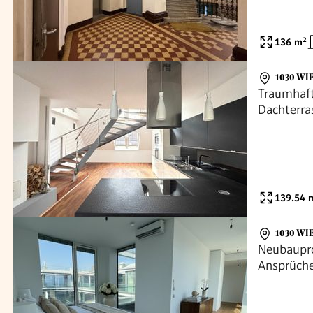
136
m²
1030 WI
Traumhaft
Dachterra
139.54
m
1030 WI
Neubaupro
Ansprüch