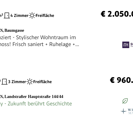
€ 2.050
²
4 Zimmer
Freifläche
EN
,
Baumgasse
uziert - Stylischer Wohntraum im
oss! Frisch saniert + Ruhelage +
es Altbauhaus + Hofseitige Terrasse +
s Eck + Beste Infrastruktur und
g!
€ 960
²
3 Zimmer
Freifläche
EN
,
Landstraßer Hauptstraße 144/44
y - Zukunft berührt Geschichte