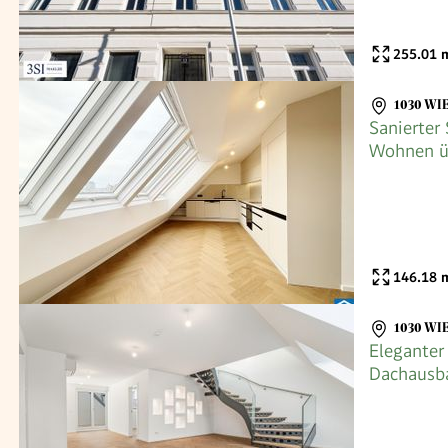
255.01
m
1030 WI
Sanierter
Wohnen üb
146.18
m
1030 WI
Eleganter
Dachausb