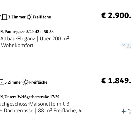
€ 2.900
²
3 Zimmer
Freifläche
EN
,
Paulusgasse 5/40-42 u 56-58
 Altbau-Eleganz | Über 200 m²
er Wohnkomfort
€ 1.849
5 Zimmer
Freifläche
EN
,
Untere Weißgerberstraße 17/29
chgeschoss-Maisonette mit 3
+ Dachterrasse | 88 m² Freifläche, 4