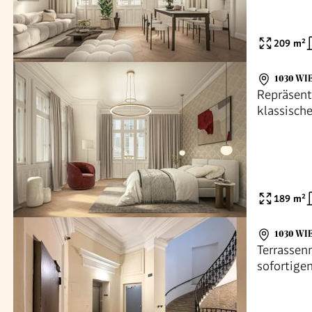
209
m²
1030 WI
Repräsen
klassisch
Parkside 
189
m²
1030 WI
Terrassen
sofortigen
3rd (distr
immediate