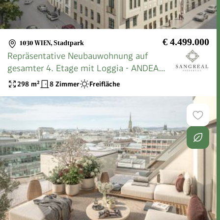
€ 4.499.000
1030 WIEN
,
Stadtpark
Repräsentative Neubauwohnung auf
gesamter 4. Etage mit Loggia - ANDEA
Parkside Residences
298
m²
8 Zimmer
Freifläche