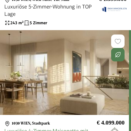
Luxuriöse 5-Zimmer-Wohnung in TOP
Lage
243
m²
5 Zimmer
€ 4.099.000
1030 WIEN
,
Stadtpark
Luxuriöse 4-Zimmer-Maisonette mit