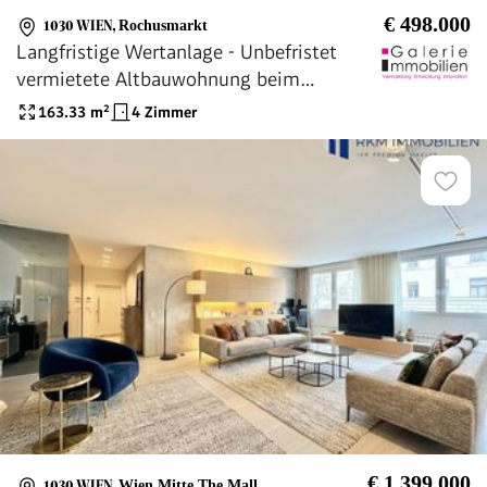
€ 498.000
1030 WIEN
,
Rochusmarkt
Langfristige Wertanlage - Unbefristet
vermietete Altbauwohnung beim
Rochusmarkt
163.33
m²
4 Zimmer
€ 1.399.000
1030 WIEN
,
Wien Mitte The Mall