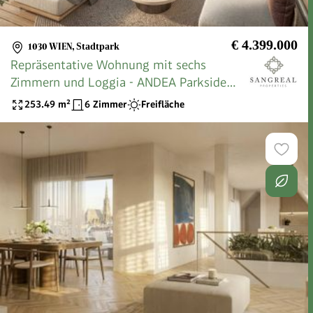
€ 4.399.000
1030 WIEN
,
Stadtpark
Repräsentative Wohnung mit sechs
Zimmern und Loggia - ANDEA Parkside
Residences
253.49
m²
6 Zimmer
Freifläche