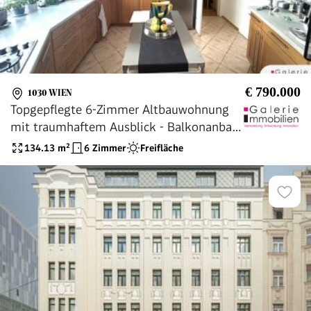
€ 790.000
1030 WIEN
Topgepflegte 6-Zimmer Altbauwohnung
mit traumhaftem Ausblick - Balkonanbau
genehmigt!
134.13
m²
6 Zimmer
Freifläche