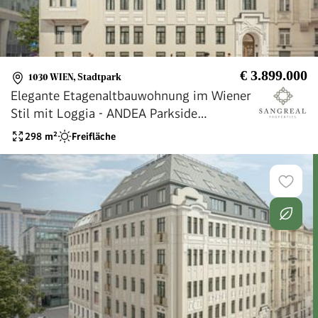
€ 3.899.000
1030 WIEN
,
Stadtpark
Elegante Etagenaltbauwohnung im Wiener
Stil mit Loggia - ANDEA Parkside
Residences
298
m²
Freifläche