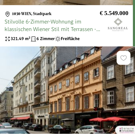
€ 5.549.000
1030 WIEN
,
Stadtpark
Stilvolle 6-Zimmer-Wohnung im
klassischen Wiener Stil mit Terrassen -
ANDEA Parkside Residences
321.49
m²
6 Zimmer
Freifläche