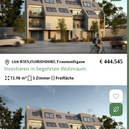
€ 444.545
1210 WIEN,FLORIDSDORF
,
Frauenstiftgasse
Investieren in begehrten Wohnraum.
72.98
m²
3 Zimmer
Freifläche