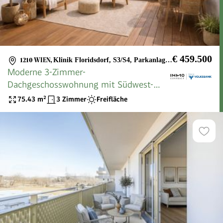
€ 459.500
1210 WIEN
,
Klinik Floridsdorf, S3/S4, Parkanlage Ruthnergasse
Moderne 3-Zimmer-
Dachgeschosswohnung mit Südwest-
Balkon
75.43
m²
3 Zimmer
Freifläche