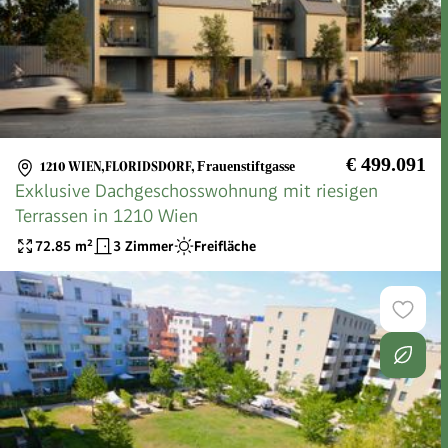
€ 499.091
1210 WIEN,FLORIDSDORF
,
Frauenstiftgasse
Exklusive Dachgeschosswohnung mit riesigen
Terrassen in 1210 Wien
72.85
m²
3 Zimmer
Freifläche