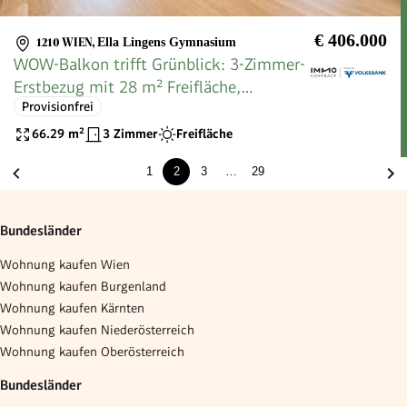
€ 406.000
1210 WIEN
,
Ella Lingens Gymnasium
WOW-Balkon trifft Grünblick: 3-Zimmer-
Erstbezug mit 28 m² Freifläche,
Provisionfrei
Fußbodenkühlung & Geothermie
66.29
m²
3 Zimmer
Freifläche
1
2
3
…
29
Bundesländer
Wohnung kaufen Wien
Wohnung kaufen Burgenland
Wohnung kaufen Kärnten
Wohnung kaufen Niederösterreich
Wohnung kaufen Oberösterreich
Bundesländer