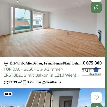
€ 675.300
1210 WIEN
,
Alte Donau, Franz-Jonas-Platz, Bahnhof Wien Floridsdorf
TOP DACHGESCHOß-3-Zimmer-
ERSTBEZUG mit Balkon in 1210 Wien!
Top 2/43
92.39
m²
3 Zimmer
Freifläche