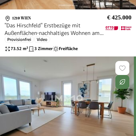
€ 425.000
1210 WIEN
"Das Hirschfeld" Erstbezüge mit
Außenflächen-nachhaltiges Wohnen am
Provisionfrei
Video
Rande der Stadt!
73.52
m²
3 Zimmer
Freifläche