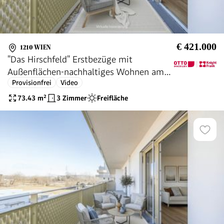
€ 421.000
1210 WIEN
"Das Hirschfeld" Erstbezüge mit
Außenflächen-nachhaltiges Wohnen am
Provisionfrei
Video
Rande der Stadt!
73.43
m²
3 Zimmer
Freifläche