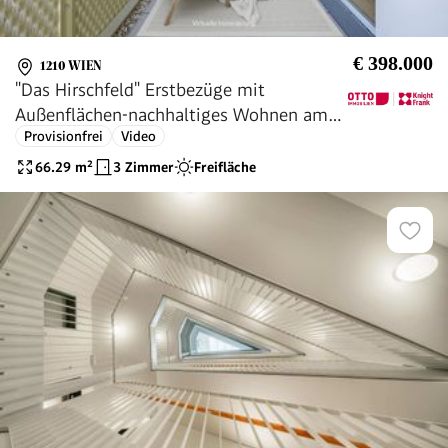
€ 398.000
1210 WIEN
"Das Hirschfeld" Erstbezüge mit
Außenflächen-nachhaltiges Wohnen am
Provisionfrei
Video
Rande der Stadt!
66.29
m²
3 Zimmer
Freifläche