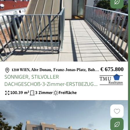
€ 675.800
1210 WIEN
,
Alte Donau, Franz-Jonas-Platz, Bahnhof Wien Floridsdorf
SONNIGER, STILVOLLER
DACHGESCHOß-3-Zimmer-ERSTBEZUG
mit Dachterrasse! Top 2/51
100.39
m²
3 Zimmer
Freifläche