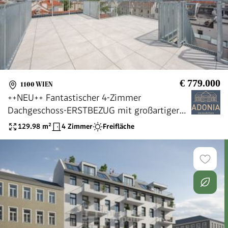
€ 779.000
1100 WIEN
++NEU++ Fantastischer 4-Zimmer
Dachgeschoss-ERSTBEZUG mit großartiger
Dachterrasse
129.98
m²
4 Zimmer
Freifläche