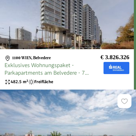
€ 3.826.326
1100 WIEN
,
Belvedere
Exklusives Wohnungspaket -
Parkapartments am Belvedere - 7
Wohnungen
482.5
m²
Freifläche