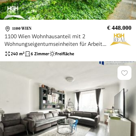
€ 448.000
1100 WIEN
1100 Wien Wohnhausanteil mit 2
Wohnungseigentumseinheiten für Arbeiten
und Wohnen Nähe U1 Neulaa
240
m²
6 Zimmer
Freifläche