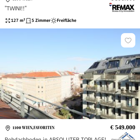
"TWINI!!"
127
m²
5 Zimmer
Freifläche
€ 549.000
1100 WIEN,FAVORITEN
Rohdachboden in ABSOLUTER TOPLAGE!