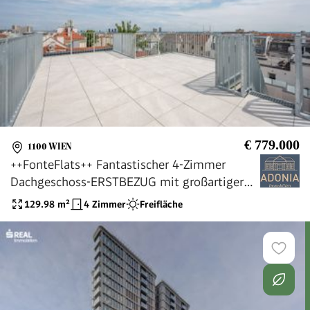
€ 779.000
1100 WIEN
++FonteFlats++ Fantastischer 4-Zimmer
Dachgeschoss-ERSTBEZUG mit großartiger
Dachterrasse
129.98
m²
4 Zimmer
Freifläche