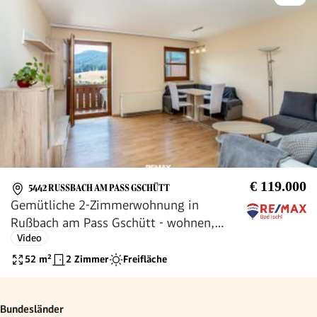
€ 119.000
5442 RUSSBACH AM PASS GSCHÜTT
Gemütliche 2-Zimmerwohnung in
Rußbach am Pass Gschütt - wohnen,
Video
entspannen und die Natur genießen
52
m²
2 Zimmer
Freifläche
Bundesländer