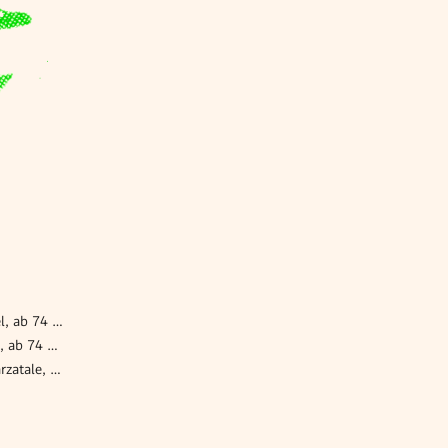
Wohnung kaufen St. Corona am Wechsel, ab 74 m²
Wohnung kaufen Kirchberg am Wechsel, ab 74 m²
Wohnung kaufen Wimpassing im Schwarzatale, ab 74 m²