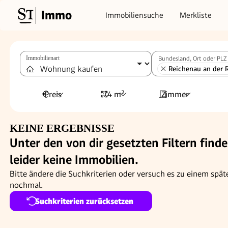
Immo
Immobiliensuche
Merkliste
Immobilienart
Bundesland, Ort oder PLZ
Reichenau an der 
Preis
74 m²
Zimmer
KEINE ERGEBNISSE
Unter den von dir gesetzten Filtern finde
leider keine Immobilien.
Bitte ändere die Suchkriterien oder versuch es zu einem spät
nochmal.
Suchkriterien zurücksetzen