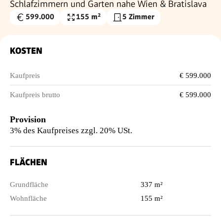
Schlafzimmern und Garten nahe Wien & Bratislava
599.000
155 m²
5 Zimmer
Kaufpreis
Wohnfläche
€
KOSTEN
Kaufpreis
€ 599.000
Kaufpreis brutto
€ 599.000
Provision
3% des Kaufpreises zzgl. 20% USt.
FLÄCHEN
Grundfläche
337 m²
Wohnfläche
155 m²