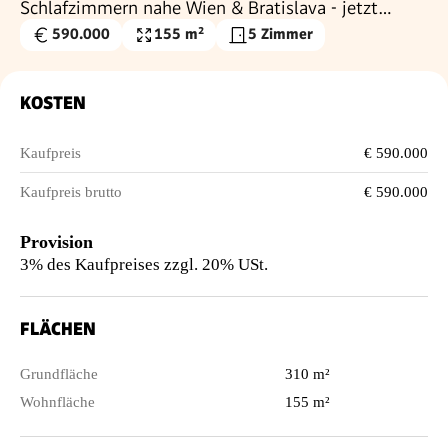
Schlafzimmern nahe Wien & Bratislava - jetzt
sichern!
590.000
155 m²
5 Zimmer
Kaufpreis
Wohnfläche
€
KOSTEN
Kaufpreis
€ 590.000
Kaufpreis brutto
€ 590.000
Provision
3% des Kaufpreises zzgl. 20% USt.
FLÄCHEN
Grundfläche
310 m²
Wohnfläche
155 m²