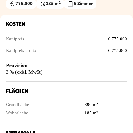
775.000
185 m²
5 Zimmer
Kaufpreis
Wohnfläche
€
KOSTEN
Kaufpreis
€ 775.000
Kaufpreis brutto
€ 775.000
Provision
3 % (exkl. MwSt)
FLÄCHEN
Grundfläche
890 m²
Wohnfläche
185 m²
MERKMALE