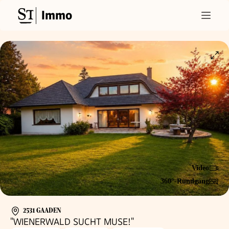
Immo
Video
360°-Rundgang
2531 GAADEN
"WIENERWALD SUCHT MUSE!"