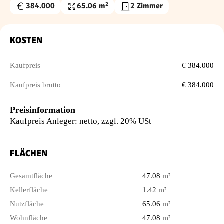
384.000
65.06 m²
2 Zimmer
Kaufpreis
Nutzfläche
€
KOSTEN
Kaufpreis
€ 384.000
Kaufpreis brutto
€ 384.000
Preisinformation
Kaufpreis Anleger: netto, zzgl. 20% USt
FLÄCHEN
Gesamtfläche
47.08 m²
Kellerfläche
1.42 m²
Nutzfläche
65.06 m²
Wohnfläche
47.08 m²