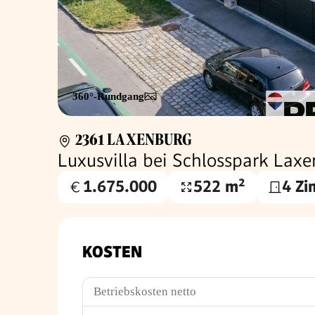
360°-Rundgang
2361 LAXENBURG
Luxusvilla bei Schlosspark Lax
1.675.000
522 m²
4 Z
Kaufpreis
Nutzfläche
€
KOSTEN
Betriebskosten netto