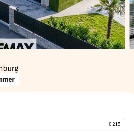
enburg
immer
€ 215