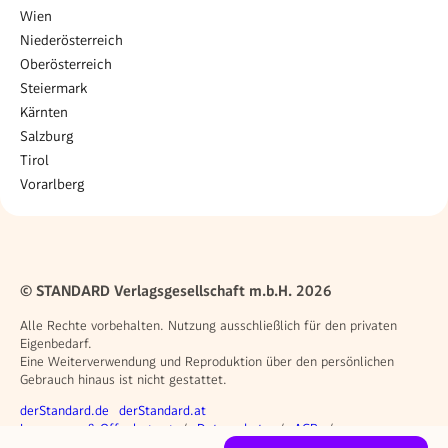
Wien
Niederösterreich
Oberösterreich
Steiermark
Kärnten
Salzburg
Tirol
Vorarlberg
© STANDARD Verlagsgesellschaft m.b.H. 2026
Alle Rechte vorbehalten. Nutzung ausschließlich für den privaten
Eigenbedarf.
Eine Weiterverwendung und Reproduktion über den persönlichen
Gebrauch hinaus ist nicht gestattet.
Weitere Angebote
derStandard.de
derStandard.at
Rechtliches
Impressum & Offenlegung
Datenschutz
AGB
Privacy Manager