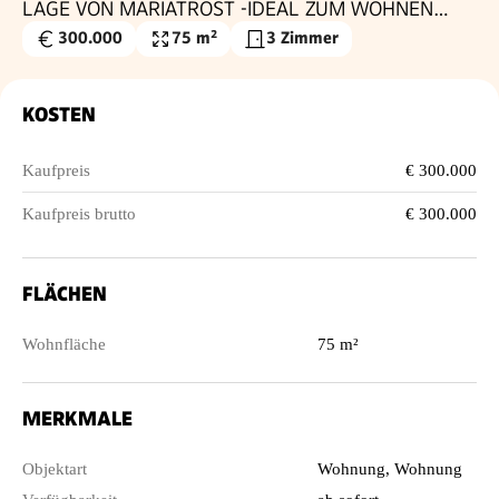
LAGE VON MARIATROST -IDEAL ZUM WOHNEN
UND WOHLFÜHLEN"
300.000
75 m²
3 Zimmer
Kaufpreis
Wohnfläche
€
KOSTEN
Kaufpreis
€ 300.000
Kaufpreis brutto
€ 300.000
FLÄCHEN
Wohnfläche
75 m²
MERKMALE
Objektart
Wohnung, Wohnung