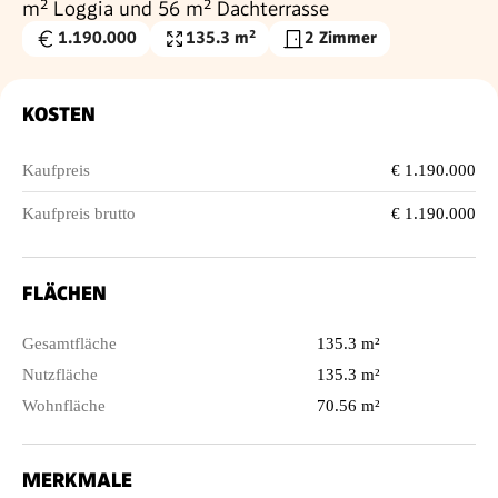
m² Loggia und 56 m² Dachterrasse
1.190.000
135.3 m²
2 Zimmer
Kaufpreis
Nutzfläche
€
KOSTEN
Kaufpreis
€ 1.190.000
Kaufpreis brutto
€ 1.190.000
FLÄCHEN
Gesamtfläche
135.3 m²
Nutzfläche
135.3 m²
Wohnfläche
70.56 m²
MERKMALE