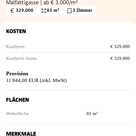
Malfattigasse | ab € 3.000/m²
329.000
83 m²
3 Zimmer
Kaufpreis
Wohnfläche
€
KOSTEN
Kaufpreis
€ 329.000
Kaufpreis brutto
€ 329.000
Provision
11 844,00 EUR (inkl. MwSt)
FLÄCHEN
Wohnfläche
83 m²
MERKMALE