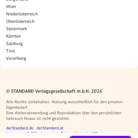
Wien
Niederösterreich
Oberösterreich
Steiermark
Kärnten
Salzburg
Tirol
Vorarlberg
© STANDARD Verlagsgesellschaft m.b.H. 2026
Alle Rechte vorbehalten. Nutzung ausschließlich für den privaten
Eigenbedarf.
Eine Weiterverwendung und Reproduktion über den persönlichen
Gebrauch hinaus ist nicht gestattet.
Weitere Angebote
derStandard.de
derStandard.at
Rechtliches
Impressum & Offenlegung
Datenschutz
AGB