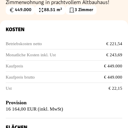
Zimmerwohnung in prachtvollem Altbauhaus!
449.000
88.51 m²
3 Zimmer
Kaufpreis
Wohnfläche
€
KOSTEN
Betriebskosten netto
€ 221,54
Monatliche Kosten inkl. Ust
€ 243,69
Kaufpreis
€ 449.000
Kaufpreis brutto
€ 449.000
Ust
€ 22,15
Provision
16 164,00 EUR (inkl. MwSt)
FLÄCHEN