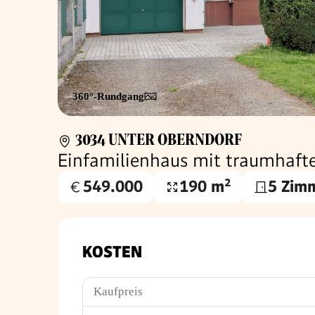
360°-Rundgang
3034 UNTER OBERNDORF
Einfamilienhaus mit traumhaft
549.000
190 m²
5 Zim
Kaufpreis
Nutzfläche
€
KOSTEN
Kaufpreis