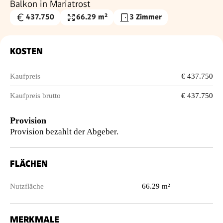
Balkon in Mariatrost
437.750
66.29 m²
3 Zimmer
Kaufpreis
Nutzfläche
€
KOSTEN
Kaufpreis
€ 437.750
Kaufpreis brutto
€ 437.750
Provision
Provision bezahlt der Abgeber.
FLÄCHEN
Nutzfläche
66.29 m²
MERKMALE