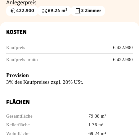
Anlegerpreis
422.900
69.24 m²
3 Zimmer
Kaufpreis
Wohnfläche
€
KOSTEN
Kaufpreis
€ 422.900
Kaufpreis brutto
€ 422.900
Provision
3% des Kaufpreises zzgl. 20% USt.
FLÄCHEN
Gesamtfläche
79.08 m²
Kellerfläche
1.36 m²
Wohnfläche
69.24 m²