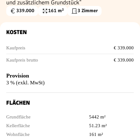
und zusätzlichem Grundstück"
339.000
161 m²
3 Zimmer
Kaufpreis
Wohnfläche
€
KOSTEN
Kaufpreis
€ 339.000
Kaufpreis brutto
€ 339.000
Provision
3 % (exkl. MwSt)
FLÄCHEN
Grundfläche
5442 m²
Kellerfläche
51.23 m²
Wohnfläche
161 m²