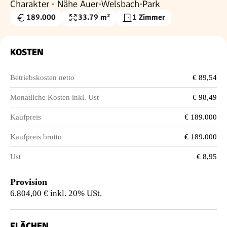
Charakter - Nähe Auer-Welsbach-Park
189.000
33.79 m²
1 Zimmer
Kaufpreis
Nutzfläche
€
KOSTEN
Betriebskosten netto
€ 89,54
Monatliche Kosten inkl. Ust
€ 98,49
Kaufpreis
€ 189.000
Kaufpreis brutto
€ 189.000
Ust
€ 8,95
Provision
6.804,00 € inkl. 20% USt.
FLÄCHEN