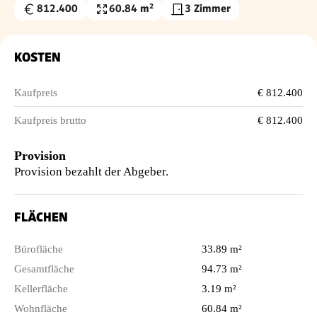
812.400
60.84 m²
3 Zimmer
Kaufpreis
Wohnfläche
€
KOSTEN
Kaufpreis
€ 812.400
Kaufpreis brutto
€ 812.400
Provision
Provision bezahlt der Abgeber.
FLÄCHEN
Bürofläche
33.89 m²
Gesamtfläche
94.73 m²
Kellerfläche
3.19 m²
Wohnfläche
60.84 m²