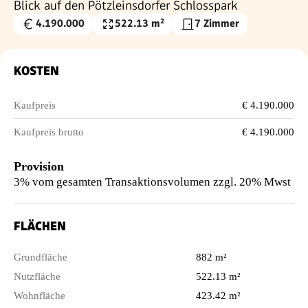
Blick auf den Pötzleinsdorfer Schlosspark
4.190.000
522.13 m²
7 Zimmer
Kaufpreis
Nutzfläche
€
KOSTEN
Kaufpreis
€ 4.190.000
Kaufpreis brutto
€ 4.190.000
Provision
3% vom gesamten Transaktionsvolumen zzgl. 20% Mwst
FLÄCHEN
Grundfläche
882 m²
Nutzfläche
522.13 m²
Wohnfläche
423.42 m²