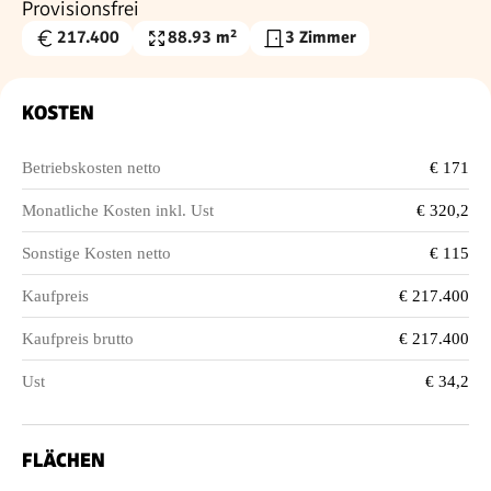
Provisionsfrei
217.400
88.93 m²
3 Zimmer
Kaufpreis
Nutzfläche
€
KOSTEN
Betriebskosten netto
€ 171
Monatliche Kosten inkl. Ust
€ 320,2
Sonstige Kosten netto
€ 115
Kaufpreis
€ 217.400
Kaufpreis brutto
€ 217.400
Ust
€ 34,2
FLÄCHEN