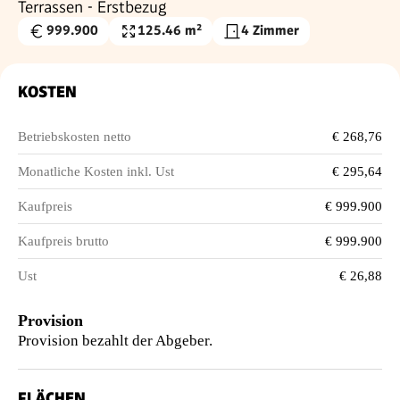
Terrassen - Erstbezug
999.900
125.46 m²
4 Zimmer
Kaufpreis
Wohnfläche
€
KOSTEN
Betriebskosten netto
€ 268,76
Monatliche Kosten inkl. Ust
€ 295,64
Kaufpreis
€ 999.900
Kaufpreis brutto
€ 999.900
Ust
€ 26,88
Provision
Provision bezahlt der Abgeber.
FLÄCHEN