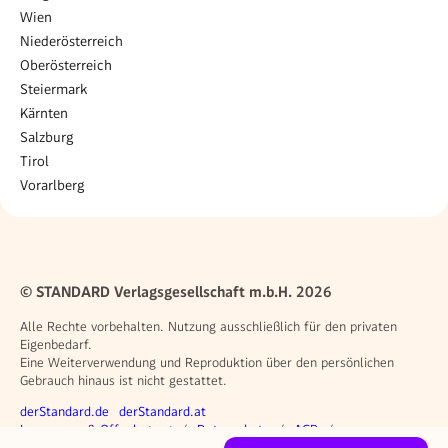
Wien
Niederösterreich
Oberösterreich
Steiermark
Kärnten
Salzburg
Tirol
Vorarlberg
© STANDARD Verlagsgesellschaft m.b.H. 2026
Alle Rechte vorbehalten. Nutzung ausschließlich für den privaten
Eigenbedarf.
Eine Weiterverwendung und Reproduktion über den persönlichen
Gebrauch hinaus ist nicht gestattet.
Weitere Angebote
derStandard.de
derStandard.at
Rechtliches
Impressum & Offenlegung
Datenschutz
AGB
Privacy Manager