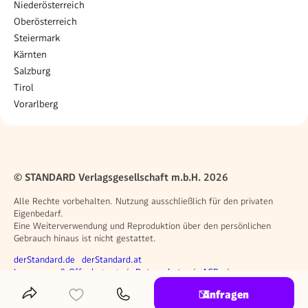
Niederösterreich
Oberösterreich
Steiermark
Kärnten
Salzburg
Tirol
Vorarlberg
© STANDARD Verlagsgesellschaft m.b.H. 2026
Alle Rechte vorbehalten. Nutzung ausschließlich für den privaten
Eigenbedarf.
Eine Weiterverwendung und Reproduktion über den persönlichen
Gebrauch hinaus ist nicht gestattet.
Weitere Angebote
derStandard.de
derStandard.at
Rechtliches
Impressum & Offenlegung
Datenschutz
AGB
Privacy Manager
Anfragen