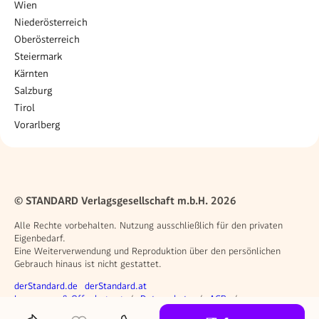
Wien
Niederösterreich
Oberösterreich
Steiermark
Kärnten
Salzburg
Tirol
Vorarlberg
© STANDARD Verlagsgesellschaft m.b.H. 2026
Alle Rechte vorbehalten. Nutzung ausschließlich für den privaten
Eigenbedarf.
Eine Weiterverwendung und Reproduktion über den persönlichen
Gebrauch hinaus ist nicht gestattet.
Weitere Angebote
derStandard.de
derStandard.at
Rechtliches
Impressum & Offenlegung
Datenschutz
AGB
Privacy Manager