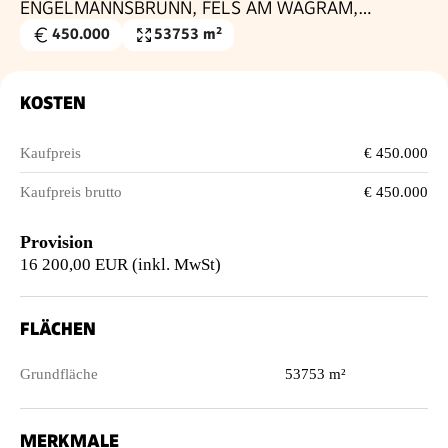
ENGELMANNSBRUNN, FELS AM WAGRAM,
RUPPERSTHAL UND THÜRNTHAL - WEINGARTEN,
450.000
53753 m²
Kaufpreis
Grundfläche
LANDWIRTSCHAFTLICHE FLÄCHE
€
KOSTEN
Kaufpreis
€ 450.000
Kaufpreis brutto
€ 450.000
Provision
16 200,00 EUR (inkl. MwSt)
FLÄCHEN
Grundfläche
53753 m²
MERKMALE